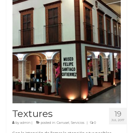
Textures
19
JUL 2017
by
admin
|
posted in:
Carrusel
,
Servicios
|
0