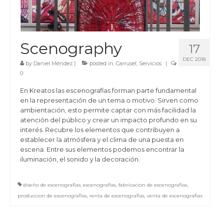
Scenography
17
DEC 2018
by
Daniel Méndez
|
posted in:
Carrusel
,
Servicios
|
0
En Kreatos las escenografías forman parte fundamental
en la representación de un tema o motivo. Sirven como
ambientación, esto permite captar con más facilidad la
atención del público y crear un impacto profundo en su
interés. Recubre los elementos que contribuyen a
establecer la atmósfera y el clima de una puesta en
escena. Entre sus elementos podemos encontrar la
iluminación, el sonido y la decoración.
diseño de escenografias
,
escenografias
,
fabricacion de escenografias
,
produccion de escenografias
,
renta de escenografias
,
venta de escenografias