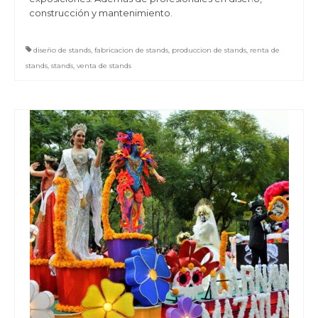
construcción y mantenimiento.
diseño de stands
,
fabricacion de stands
,
produccion de stands
,
renta de
stands
,
stands
,
venta de stands