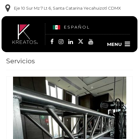
Eje 10 Sur Mz 7 Lt 6, Santa Catarina Yecahuizotl CDMX
ESPAÑOL
MENU
Servicios
Contact us
(55) 6014 2350
(56) 2668-2264