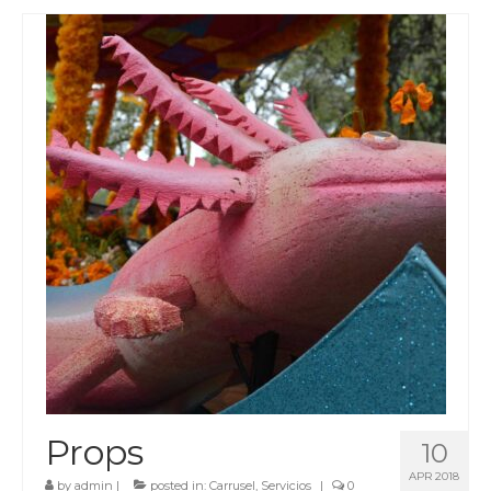
Props
10
APR 2018
by
admin
|
posted in:
Carrusel
,
Servicios
|
0