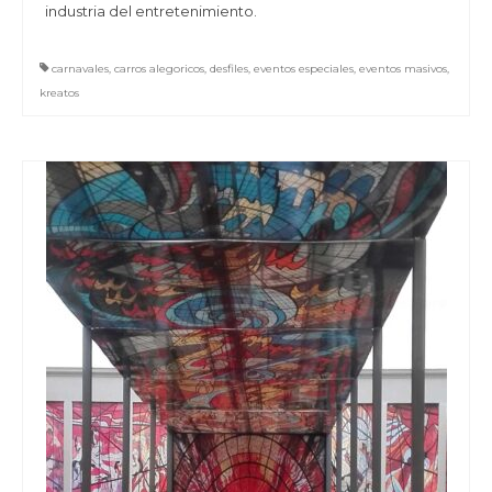
industria del entretenimiento.
carnavales
,
carros alegoricos
,
desfiles
,
eventos especiales
,
eventos masivos
,
kreatos