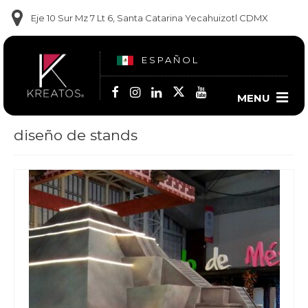
Eje 10 Sur Mz 7 Lt 6, Santa Catarina Yecahuizotl CDMX
ESPAÑOL
MENU
diseño de stands
Contact us
(55) 6014 2350
(56) 2668-2264