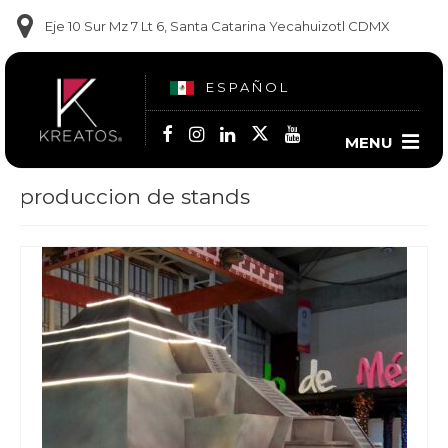
Eje 10 Sur Mz 7 Lt 6, Santa Catarina Yecahuizotl CDMX
ESPAÑOL
MENU
produccion de stands
Contact us
(55) 6014 2350
(56) 2668-2264