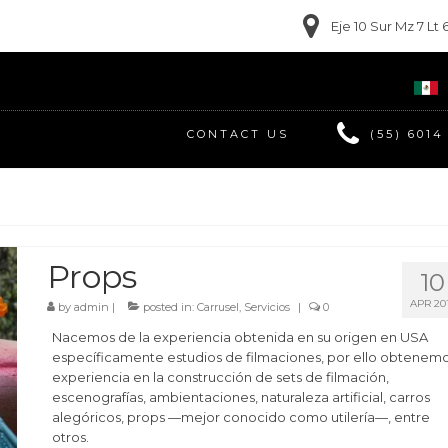
Eje 10 Sur Mz 7 L
CONTACT US
(55) 6014
Props
10
APR 20
by
admin
|
posted in:
Carrusel
,
Servicios
|
0
Nacemos de la experiencia obtenida en su origen en USA
específicamente estudios de filmaciones, por ello obtenem
experiencia en la construcción de sets de filmación,
escenografías, ambientaciones, naturaleza artificial, carros
alegóricos, props —mejor conocido como utilería—, entre
otros.