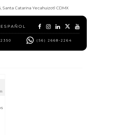
t 6, Santa Catarina Yecahuizotl CDMX
ESPAÑOL
 2350
(56) 2668-2264
18
os