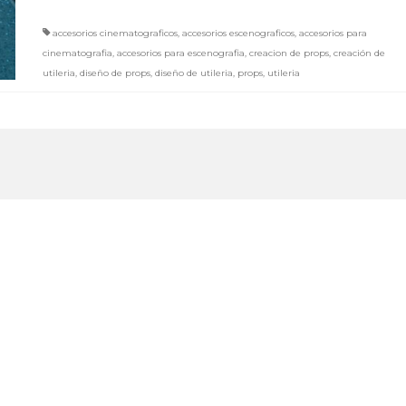
accesorios cinematograficos
,
accesorios escenograficos
,
accesorios para
cinematografia
,
accesorios para escenografia
,
creacion de props
,
creación de
utileria
,
diseño de props
,
diseño de utileria
,
props
,
utileria