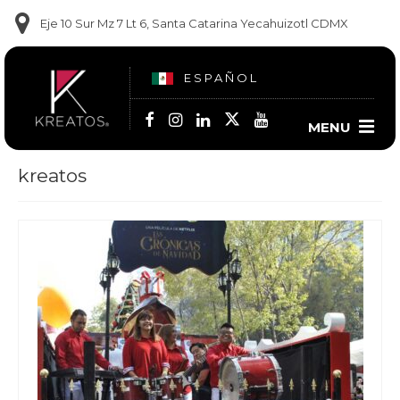
Eje 10 Sur Mz 7 Lt 6, Santa Catarina Yecahuizotl CDMX
ESPAÑOL
MENU
kreatos
Contact us
(55) 6014 2350
(56) 2668-2264