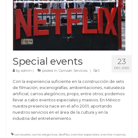
Special events
23
DEC 2020
by
admin
|
posted in:
Carrusel
,
Servicios
|
0
Con la experiencia suficiente en la construcción de sets
de filmación, escenografías, ambientaciones, naturaleza
artificial, carros alegóricos, props, entre otros; podemos
llevar a cabo eventos especiales y masivos. En México
nuestra presencia nace en el año 2001, aportando
nuestros servicios en el área de la cultura y en la
industria del entretenimiento.
carnavales
,
carros alegoricos
,
desfiles
,
eventos especiales
,
eventos masivos
,