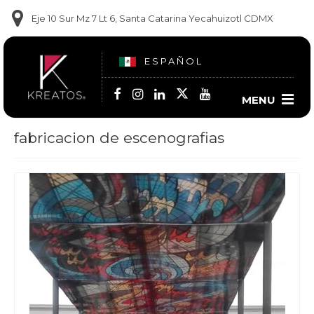
Eje 10 Sur Mz 7 Lt 6, Santa Catarina Yecahuizotl CDMX
ESPAÑOL
MENU
fabricacion de escenografias
Contact us
(55) 6014 2350
(56) 2668-2264