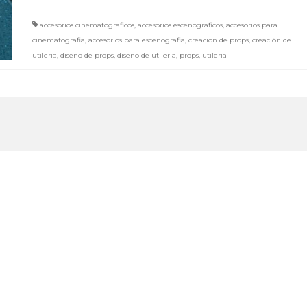
accesorios cinematograficos
,
accesorios escenograficos
,
accesorios para
cinematografia
,
accesorios para escenografia
,
creacion de props
,
creación de
utileria
,
diseño de props
,
diseño de utileria
,
props
,
utileria