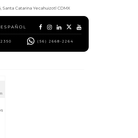
t 6, Santa Catarina Yecahuizotl CDMX
ESPAÑOL
 2350
(56) 2668-2264
18
os