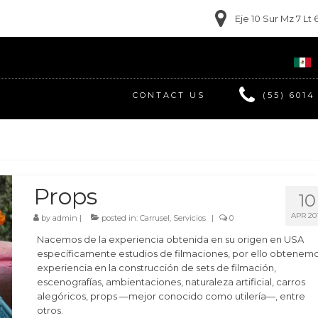
Eje 10 Sur Mz 7 L
CONTACT US
(55) 6014
Props
10
APR 20
by
admin
|
posted in:
Carrusel
,
Servicios
|
0
Nacemos de la experiencia obtenida en su origen en USA
específicamente estudios de filmaciones, por ello obtenem
experiencia en la construcción de sets de filmación,
escenografías, ambientaciones, naturaleza artificial, carros
alegóricos, props —mejor conocido como utilería—, entre
otros.