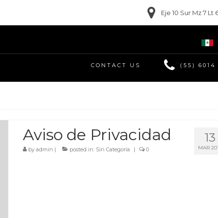
Eje 10 Sur Mz 7 L
CONTACT US
(55) 6014
Aviso de Privacidad
13
MAR 20
by
admin
|
posted in:
Sin Categoría
|
0