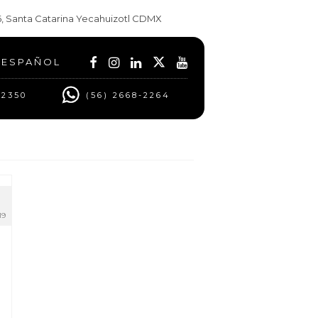
t 6, Santa Catarina Yecahuizotl CDMX
ESPAÑOL
 2350
(56) 2668-2264
19